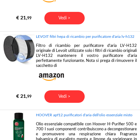
€ 21,
Vedi >
99
LEVOIT filtri hepa di ricambio per purificatore d'aria lv-h132
Filtro di ricambio per purificatore d'aria LV-H132
originale di Levoit utilizzate solo i filtri di ricambio originali
LV-H132 mantenere il vostro purificatore d'aria
perfettamente funzionante. Nota si prega di rimuovere il
sacchetto di
€ 21,
Vedi >
99
HOOVER apf12 purificatori d'aria dell'olio essenziale misto
Olio essenziale compatibile con Hoover H-Purifier 500 e
700 I suoi componenti contribuiscono a decongestionare
e promuovere una respirazione chiara Fragranza
balsamica di eucalipto menta e limone da sprigionare in