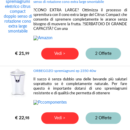
senso di rotazione cono extra large smontabile
?CONO EXTRA LARGE? Ottimizza il processo di
spremitura con il cono extra large del Citrus Compact che
consente di spremere completamente le arance senza
bisogno di muovere la frutta. ?SERBATOIO DI GRANDE
CAPACITÀ? Con una
€ 21,
Vedi >
2 Offerte
99
ORBEGOZO spremiagrumi ep 2350 40w
Il succo è senza dubbio una delle bevande più salutari
soprattutto se è completamente naturale. Per fare
questo è importante dotarsi di uno spremiagrumi
resistente e di qualità che permetta di ottenere
€ 22,
Vedi >
2 Offerte
98