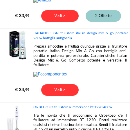
€ 33,
Vedi >
2 Offerte
99
ITALIANDESIGN frullatore italian design mix & go portatile
260w bottiglia antigoccia
Prepara smoothie e frullati ovunque grazie al frullatore
portatile Italian Design Mix & Go con bottiglia anti-
perdita e potenza professionale. Caratteristiche Italian
Design Mix & Go Compatto potente e versatile. Il
frullatore
€ 34,
Vedi >
99
ORBEGOZO frullatore a immersione bt 1220 400w
Tra le novità che ti proponiamo a Orbegozo c'è il
frullatore ad immersione BT 1220. Potrai realizzare
qualsiasi ricetta di cucina dolce o salata. Rendi il frullatore
BT 1220 un perfetto aiuto in cucina. Il BT 1220 è