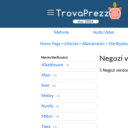
Telefonia
Audio Video
Home Page
>
Infanzia
>
Allattamento
>
Sterilizzato
Negozi ve
Marche Sterilizzatori
40settimane
(3)
5 Negozi vendon
Mam
(2)
Reer
(2)
Mebby
(1)
Nuvita
(1)
Milton
(1)
Tigex
(1)