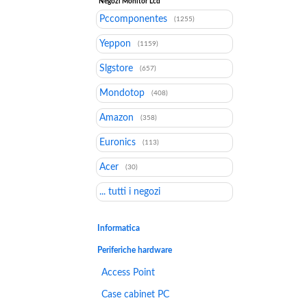
Negozi Monitor Lcd
Pccomponentes
(1255)
Yeppon
(1159)
Slgstore
(657)
Mondotop
(408)
Amazon
(358)
Euronics
(113)
Acer
(30)
... tutti i negozi
Informatica
Periferiche hardware
Access Point
Case cabinet PC