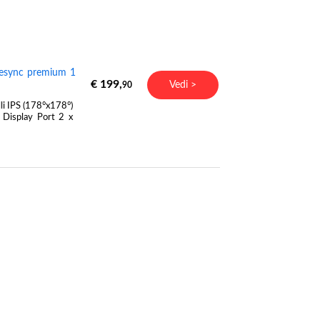
eesync premium 1
€ 199,
Vedi >
90
i IPS (178°x178°)
Display Port 2 x