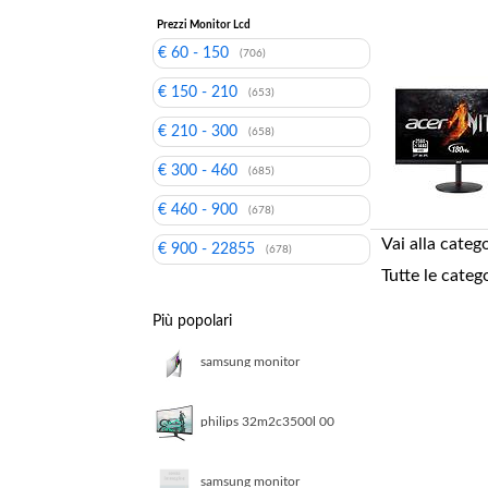
Prezzi Monitor Lcd
€ 60 - 150
(706)
€ 150 - 210
(653)
€ 210 - 300
(658)
€ 300 - 460
(685)
€ 460 - 900
(678)
Vai alla categ
€ 900 - 22855
(678)
Tutte le categ
Più popolari
samsung monitor
gaming odyssey oled g8
da 34 wqhd curvo
philips 32m2c3500l 00
monitor pc
samsung monitor