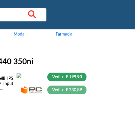
Moda
Farmacia
440 350ni
Vedi > € 199,90
li IPS
 Input
..
Vedi > € 230,89