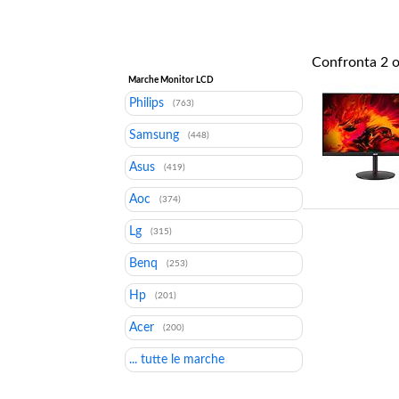
Confronta
2
o
Marche Monitor LCD
Philips
(763)
Samsung
(448)
Asus
(419)
Aoc
(374)
Lg
(315)
Benq
(253)
Hp
(201)
Acer
(200)
... tutte le marche