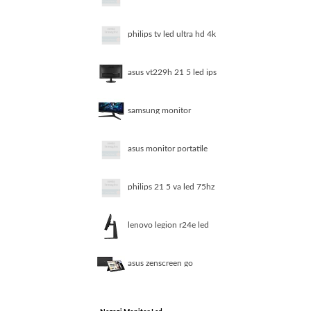
gaming led 32 odyssey
g5 g55c
philips tv led ultra hd 4k
43 43bfl2214 12 b line
android tv nero
asus vt229h 21 5 led ips
fullhd touch
samsung monitor
gaming led 27 odyssey
g5 g55c
asus monitor portatile
zenscreen mb14ac usb c
14 ips fullhd
philips 21 5 va led 75hz
1920 1080 16 9 200 cd
m 221v8a 00
lenovo legion r24e led
display 60 5 cm 23 8
1920 x 1080 pixel full
hd lcd nero
asus zenscreen go
mb16awp 15 6 led ips
fullhd usb c