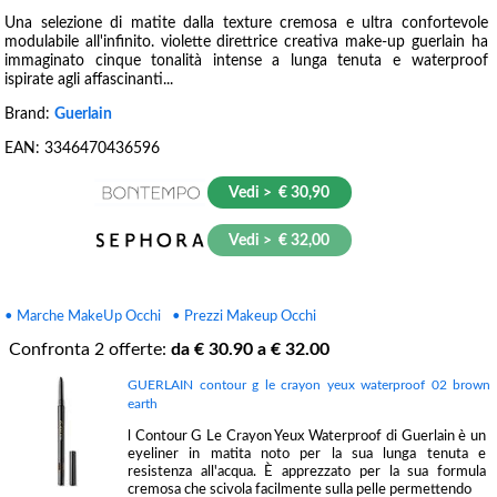
Una selezione di matite dalla texture cremosa e ultra confortevole
modulabile all'infinito. violette direttrice creativa make-up guerlain ha
immaginato cinque tonalità intense a lunga tenuta e waterproof
ispirate agli affascinanti...
Brand:
Guerlain
EAN:
3346470436596
Vedi > € 30,90
Vedi > € 32,00
• Marche MakeUp Occhi
• Prezzi Makeup Occhi
Confronta
2
offerte:
da €
30.90
a €
32.00
GUERLAIN contour g le crayon yeux waterproof 02 brown
earth
l Contour G Le Crayon Yeux Waterproof di Guerlain è un
eyeliner in matita noto per la sua lunga tenuta e
resistenza all'acqua. È apprezzato per la sua formula
cremosa che scivola facilmente sulla pelle permettendo