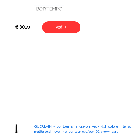
€ 30,
Vedi >
90
GUERLAIN - contour g le crayon yeux dal colore intenso
matita occhi eye-liner contour eye/pen 02 brown earth