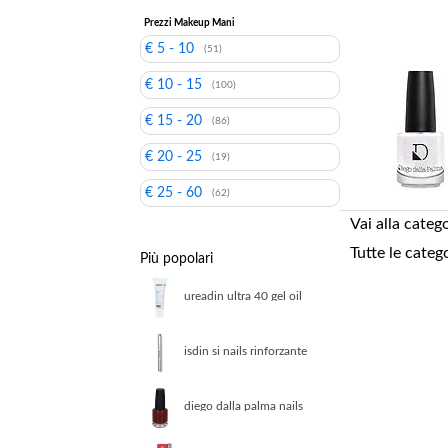
Prezzi Makeup Mani
€ 5 - 10
(51)
€ 10 - 15
(100)
€ 15 - 20
(86)
€ 20 - 25
(19)
€ 25 - 60
(62)
Vai alla categ
Tutte le categ
Più popolari
ureadin ultra 40 gel oil
esfoliante
isdin si nails rinforzante
per unghie
diego dalla palma nails
226 mystic red smalto