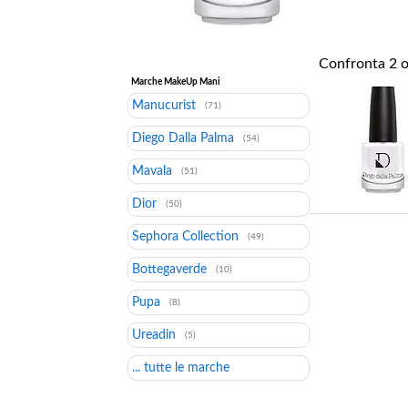
Confronta
2
o
Marche MakeUp Mani
Manucurist
(71)
Diego Dalla Palma
(54)
Mavala
(51)
Dior
(50)
Sephora Collection
(49)
Bottegaverde
(10)
Pupa
(8)
Ureadin
(5)
... tutte le marche