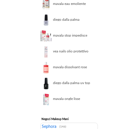
mavala eau emoliente
trattamento unghie
diego dalla palma
unghie uv base effetto
gel 501
mavala stop impedisce
di rossicchiarsi le unghie
10 ml
vea nails olio protettivo
per unghie forti e belle 8
ml
mavala dissolvant rose
senza acetone 100 ml
diego dalla palma uv top
coat effetto gel
mavala ongle lisse
trattamento unghie
10ml
Negozi Makeup Mani
Sephora
(146)