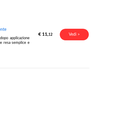
ente
€ 11,
Vedi >
12
dopo applicazione
ve resa semplice e