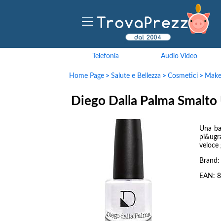
Telefonia
Audio Video
Home Page
>
Salute e Bellezza
>
Cosmetici
>
Make
Diego Dalla Palma Smalto
Una ba
pi&ugra
veloce 
Brand
EAN:
8