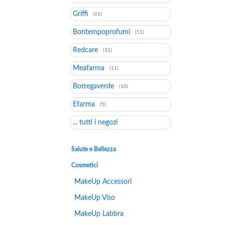
Griffi
(61)
Bontempoprofumi
(51)
Redcare
(31)
Meafarma
(11)
Bottegaverde
(10)
Efarma
(5)
... tutti i negozi
Salute e Bellezza
Cosmetici
MakeUp Accessori
MakeUp Viso
MakeUp Labbra