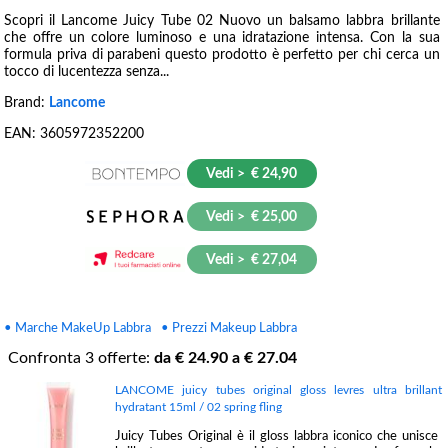
Scopri il Lancome Juicy Tube 02 Nuovo un balsamo labbra brillante
che offre un colore luminoso e una idratazione intensa. Con la sua
formula priva di parabeni questo prodotto è perfetto per chi cerca un
tocco di lucentezza senza...
Brand:
Lancome
EAN:
3605972352200
Vedi > € 24,90
Vedi > € 25,00
Vedi > € 27,04
• Marche MakeUp Labbra
• Prezzi Makeup Labbra
Confronta
3
offerte:
da €
24.90
a €
27.04
LANCOME juicy tubes original gloss levres ultra brillant
hydratant 15ml / 02 spring fling
Juicy Tubes Original è il gloss labbra iconico che unisce