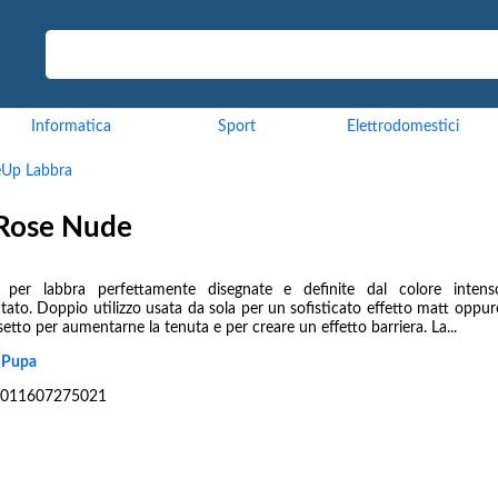
Informatica
Sport
Elettrodomestici
Up Labbra
 Rose Nude
 per labbra perfettamente disegnate e definite dal colore intens
ato. Doppio utilizzo usata da sola per un sofisticato effetto matt oppu
setto per aumentarne la tenuta e per creare un effetto barriera. La...
:
Pupa
011607275021