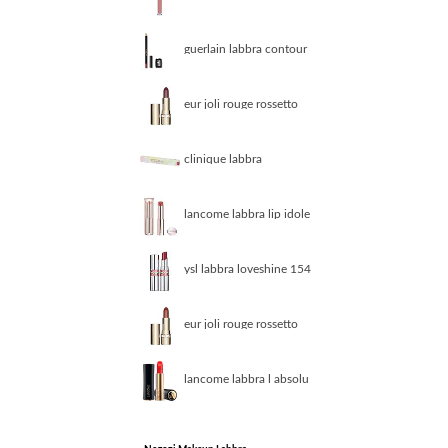
gloss 06 pink gimlet
guerlain labbra contour
g 01 le bois de rose
eur joli rouge rossetto
joli rouge 744 soft plum
mannequin donna
clinique labbra
quickliner for lips 09
intense jam
lancome labbra lip idole
butterglow 33 idole
nude
ysl labbra loveshine 154
love berry
eur joli rouge rossetto
joli rouge 737 spicy
cinnamon donna
lancome labbra l absolu
rouge cream 132 caprice
de rouge