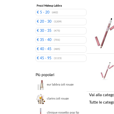
Prezzi Makeup Labbra
€ 5 - 20
(682)
€ 20 - 30
(1209)
€ 30 - 35
(475)
€ 35 - 40
(701)
€ 40 - 45
(485)
€ 45 - 95
(1115)
Più popolari
eur labbra joli rouge
shine 706s
Vai alla categ
clarins joli rouge
Tutte le categ
rossetto satinato la
fusione perfetta tra
colore e trattamento
clinique rossetto pop lip
786 3 5 g donna