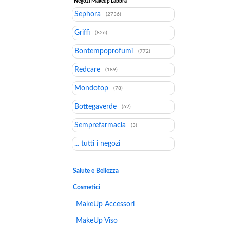
Negozi Makeup Labbra
Sephora
(2736)
Griffi
(826)
Bontempoprofumi
(772)
Redcare
(189)
Mondotop
(78)
Bottegaverde
(62)
Semprefarmacia
(3)
... tutti i negozi
Salute e Bellezza
Cosmetici
MakeUp Accessori
MakeUp Viso