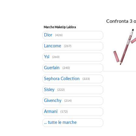
Confronta
3
o
Marche MakeUp Labbra
Dior
(426)
Lancome
(267)
Ysl
(263)
Guerlain
(240)
Sephora Collection
(223)
Sisley
(222)
Givenchy
(214)
Armani
(172)
... tutte le marche