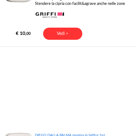
Stendere la cipria con facilit&agrave anche nelle zone
€ 10,
Vedi >
00
DIEGO DALLA PALMA spugna in lattice 1pz