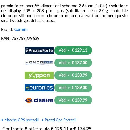
garmin forerunner 55. dimensioni schermo 2 64 cm (1. 04") risoluzione
del display 208 x 208 pixel. gps (satellitare). peso 37 g. materiale
cinturino silicone colore cinturino neroconsiderati un runner questo
smartwatch gps di facile uso...
Brand:
Garmin
EAN:
753759279639
Vedi > € 129,11
Vedi > € 137,00
Vedi > € 138,99
Vedi > € 139,00
Vedi > € 139,99
• Marche GPS portatili
• Prezzi Gps Portatili
Confronta
8
offerte:
da €
129.11
a €
174.25