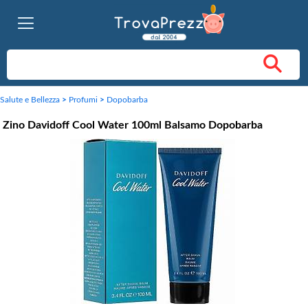
Salute e Bellezza
>
Profumi
>
Dopobarba
Zino Davidoff Cool Water 100ml Balsamo Dopobarba