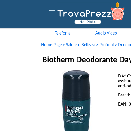
Telefonia
Audio Video
Home Page
>
Salute e Bellezza
>
Profumi
>
Deodor
Biotherm Deodorante Day 
DAY Co
assicu
anti-od
Brand
EAN:
3