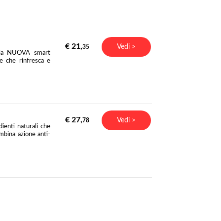
€ 21,
Vedi >
35
n la NUOVA smart
e che rinfresca e
€ 27,
Vedi >
78
enti naturali che
ombina azione anti-