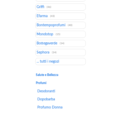
Griffi
(46)
Efarma
(43)
Bontempoprofumi
(40)
Mondotop
(15)
Bottegaverde
(14)
Sephora
(14)
... tutti i negozi
Salute e Bellezza
Profumi
Deodoranti
Dopobarba
Profumo Donna