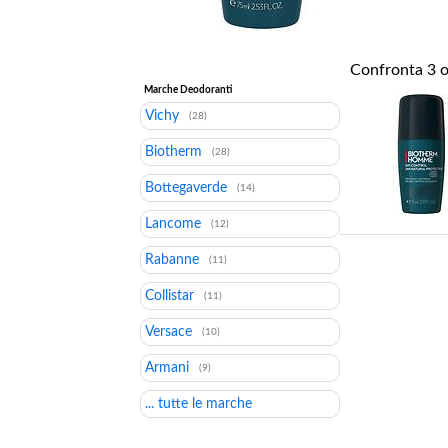
Confronta
3
o
Marche Deodoranti
Vichy
(28)
Biotherm
(28)
Bottegaverde
(14)
Lancome
(12)
Rabanne
(11)
Collistar
(11)
Versace
(10)
Armani
(9)
... tutte le marche