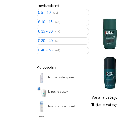
Prezzi Deodoranti
€ 5 - 10
(30)
€ 10 - 15
(66)
€ 15 - 30
(71)
€ 30 - 40
(32)
€ 40 - 65
(42)
Più popolari
biotherm deo pure
invisible spray
la roche posay
physiological cleansers
Vai alla categ
deodorante fisiologico
24h roll on 50 ml
Tutte le categ
lancome deodorante
spray donna bocage 125
ml