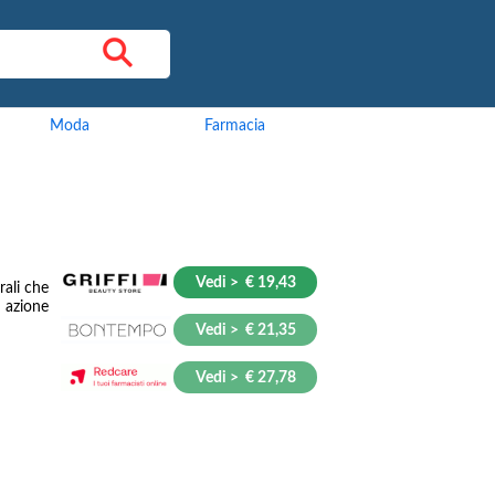
Moda
Farmacia
Vedi > € 19,43
ali che
 azione
Vedi > € 21,35
Vedi > € 27,78