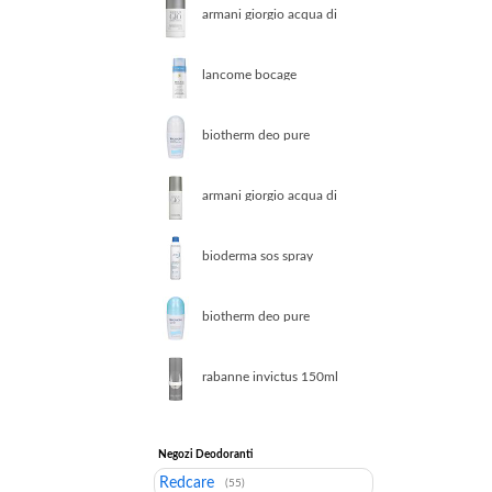
armani giorgio acqua di
gio 75gr deodorante
stick
lancome bocage
deodorante biglia 50 ml
donna
biotherm deo pure
invisible roll on
armani giorgio acqua di
gio 150ml deodorante
spray
bioderma sos spray
antiprurito pelle atopica
biotherm deo pure
deodorante roll on 75
ml
rabanne invictus 150ml
deodorante spray
Negozi Deodoranti
Redcare
(55)