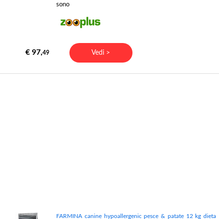
sono
€ 97,
Vedi >
49
FARMINA canine hypoallergenic pesce & patate 12 kg dieta