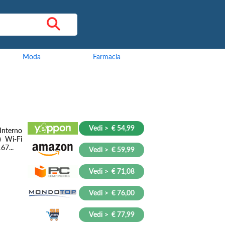
Moda
Farmacia
Vedi > € 54,99
Interno
) Wi-Fi
67...
Vedi > € 59,99
Vedi > € 71,08
Vedi > € 76,00
Vedi > € 77,99