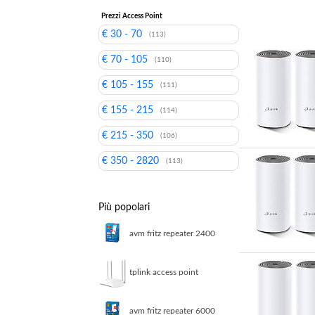
Prezzi Access Point
€ 30 - 70
(113)
€ 70 - 105
(110)
€ 105 - 155
(111)
€ 155 - 215
(114)
€ 215 - 350
(106)
€ 350 - 2820
(113)
Più popolari
avm fritz repeater 2400
ripetitore di rete 2333
mbit s bianco
tplink access point
ac1200 dual band poe
white tl wa1201
avm fritz repeater 6000