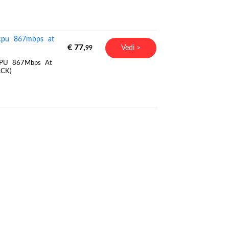
cpu 867mbps at
€ 77,
Vedi >
99
CPU 867Mbps At
ACK)