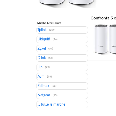
Confronta
5
o
Marche Access Point
Tplink
(209)
Ubiquiti
(76)
Zyxel
(57)
Dlink
(55)
Hp
(49)
Avm
(36)
Edimax
(26)
Netgear
(25)
... tutte le marche