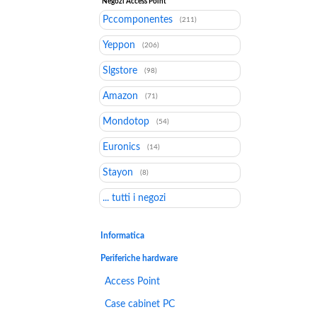
Negozi Access Point
Pccomponentes
(211)
Yeppon
(206)
Slgstore
(98)
Amazon
(71)
Mondotop
(54)
Euronics
(14)
Stayon
(8)
... tutti i negozi
Informatica
Periferiche hardware
Access Point
Case cabinet PC