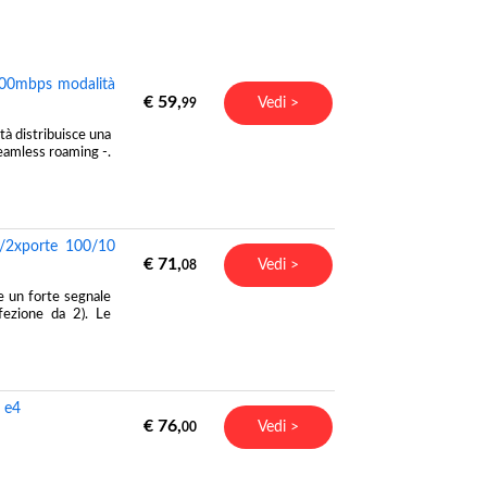
100mbps modalità
€ 59,
Vedi >
99
ità distribuisce una
eamless roaming -.
/2xporte 100/10
€ 71,
Vedi >
08
e un forte segnale
fezione da 2). Le
 e4
€ 76,
Vedi >
00