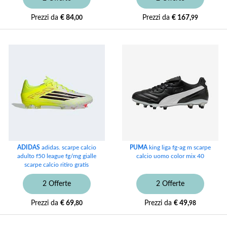
Prezzi da
€ 84,
Prezzi da
€ 167,
00
99
ADIDAS
adidas. scarpe calcio
PUMA
king liga fg-ag m scarpe
adulto f50 league fg/mg gialle
calcio uomo color mix 40
scarpe calcio ritiro gratis
2 Offerte
2 Offerte
Prezzi da
€ 69,
Prezzi da
€ 49,
80
98