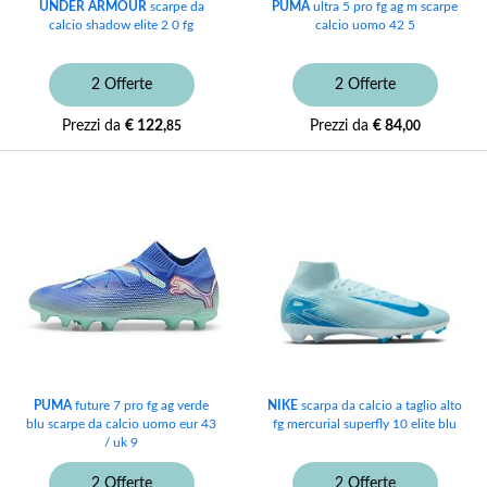
UNDER ARMOUR
scarpe da
PUMA
ultra 5 pro fg ag m scarpe
calcio shadow elite 2 0 fg
calcio uomo 42 5
2 Offerte
2 Offerte
Prezzi da
€ 122,
Prezzi da
€ 84,
85
00
PUMA
future 7 pro fg ag verde
NIKE
scarpa da calcio a taglio alto
blu scarpe da calcio uomo eur 43
fg mercurial superfly 10 elite blu
/ uk 9
2 Offerte
2 Offerte