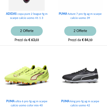
ADIDAS
copa pure 2 league fg m
PUMA
future 7 pro fg ag m scarpe
scarpe calcio uomo 41 1 3
calcio uomo 39
2 Offerte
2 Offerte
Prezzi da
€ 63,
Prezzi da
€ 84,
03
10
PUMA
ultra 6 pro fg-ag m scarpe
PUMA
king pro fg ag m scarpe
calcio uomo color mix 40
calcio uomo 42