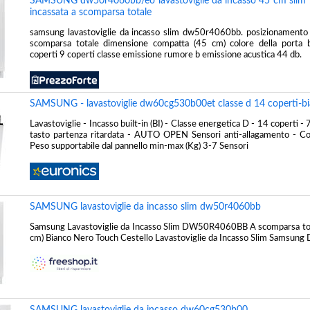
SAMSUNG dw50r4060bb/eo lavastoviglie da incasso 45 cm slim 9 
incassata a scomparsa totale
samsung lavastoviglie da incasso slim dw50r4060bb. posizionamento d
scomparsa totale dimensione compatta (45 cm) colore della porta 
coperti 9 coperti classe emissione rumore b emissione acustica 44 db.
SAMSUNG - lavastoviglie dw60cg530b00et classe d 14 coperti-b
Lavastoviglie - Incasso built-in (BI) - Classe energetica D - 14 coperti 
tasto partenza ritardata - AUTO OPEN Sensori anti-allagamento - Con
Peso supportabile dal pannello min-max (Kg) 3-7 Sensori
SAMSUNG lavastoviglie da incasso slim dw50r4060bb
Samsung Lavastoviglie da Incasso Slim DW50R4060BB A scomparsa to
cm) Bianco Nero Touch Cestello Lavastoviglie da Incasso Slim Sams
SAMSUNG lavastoviglie da incasso dw60cg530b00