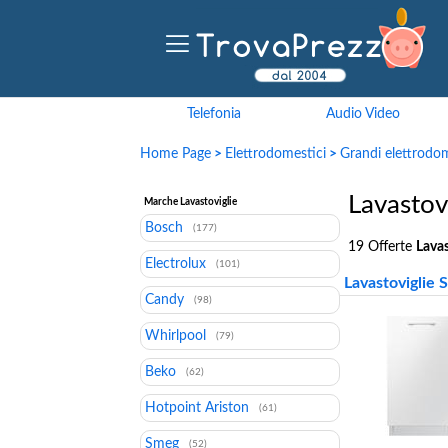
Telefonia
Audio Video
Home Page
>
Elettrodomestici
>
Grandi elettrodom
Lavastov
Marche Lavastoviglie
Bosch
(177)
19 Offerte
Lavas
Electrolux
(101)
Lavastoviglie 
Candy
(98)
Whirlpool
(79)
Beko
(62)
Hotpoint Ariston
(61)
Smeg
(52)