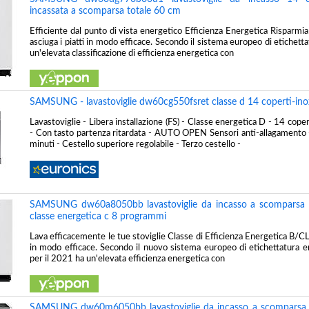
incassata a scomparsa totale 60 cm
Efficiente dal punto di vista energetico Efficienza Energetica Risparmi
asciuga i piatti in modo efficace. Secondo il sistema europeo di etichett
un'elevata classificazione di efficienza energetica con
SAMSUNG - lavastoviglie dw60cg550fsret classe d 14 coperti-ino
Lavastoviglie - Libera installazione (FS) - Classe energetica D - 14 cop
- Con tasto partenza ritardata - AUTO OPEN Sensori anti-allagamento 
minuti - Cestello superiore regolabile - Terzo cestello -
SAMSUNG dw60a8050bb lavastoviglie da incasso a scomparsa t
classe energetica c 8 programmi
Lava efficacemente le tue stoviglie Classe di Efficienza Energetica B/CLa
in modo efficace. Secondo il nuovo sistema europeo di etichettatura e
per il 2021 ha un'elevata efficienza energetica con
SAMSUNG dw60m6050bb lavastoviglie da incasso a scomparsa t