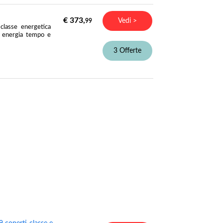
€ 373,
Vedi >
99
classe energetica
re energia tempo e
3 Offerte