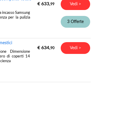
€ 633,
Vedi >
99
a incasso Samsung
za per la pulizia
3 Offerte
mestici
€ 634,
Vedi >
90
zione Dimensione
ero di coperti 14
icienza