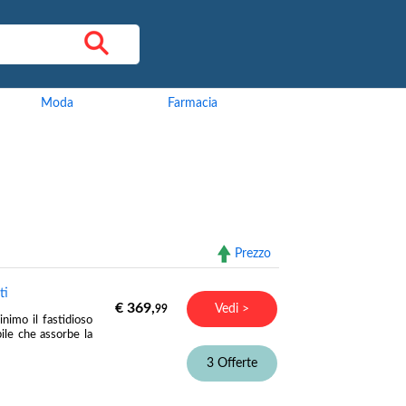
Moda
Farmacia
Prezzo
ti
€ 369,
Vedi >
99
imo il fastidioso
bile che assorbe la
3 Offerte