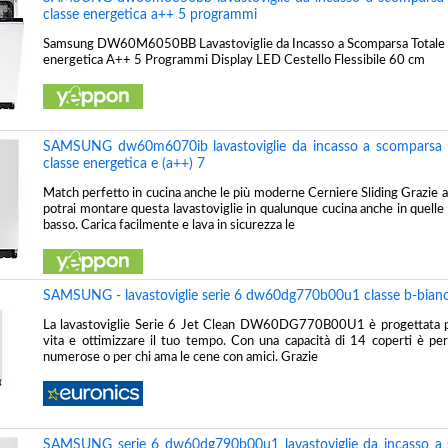
classe energetica a++ 5 programmi
Samsung DW60M6050BB Lavastoviglie da Incasso a Scomparsa Totale 
energetica A++ 5 Programmi Display LED Cestello Flessibile 60 cm
SAMSUNG dw60m6070ib lavastoviglie da incasso a scomparsa t
classe energetica e (a++) 7
Match perfetto in cucina anche le più moderne Cerniere Sliding Grazie al
potrai montare questa lavastoviglie in qualunque cucina anche in quelle
basso. Carica facilmente e lava in sicurezza le
SAMSUNG - lavastoviglie serie 6 dw60dg770b00u1 classe b-bian
La lavastoviglie Serie 6 Jet Clean DW60DG770B00U1 è progettata per
vita e ottimizzare il tuo tempo. Con una capacità di 14 coperti è per
numerose o per chi ama le cene con amici. Grazie
SAMSUNG serie 6 dw60dg790b00u1 lavastoviglie da incasso a 