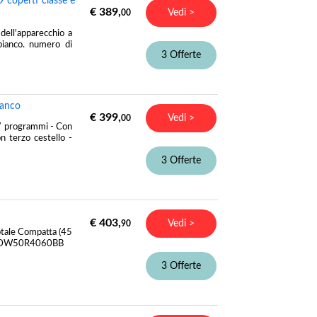
coperti classe e
€ 389,
Vedi >
00
ell'apparecchio a
bianco. numero di
3 Offerte
ianco
€ 399,
Vedi >
00
- 7 programmi - Con
 terzo cestello -
3 Offerte
€ 403,
Vedi >
90
tale Compatta (45
ung DW50R4060BB
3 Offerte