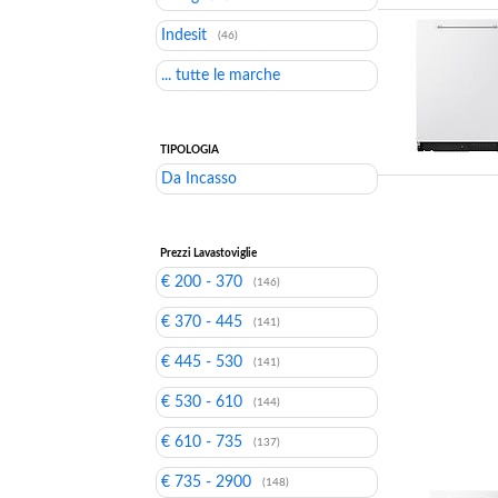
Indesit
(46)
... tutte le marche
TIPOLOGIA
Da Incasso
Prezzi Lavastoviglie
€ 200 - 370
(146)
€ 370 - 445
(141)
€ 445 - 530
(141)
€ 530 - 610
(144)
€ 610 - 735
(137)
€ 735 - 2900
(148)