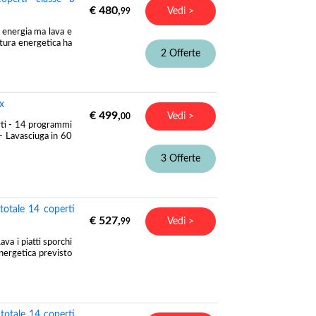
€ 480,
Vedi >
99
a energia ma lava e
atura energetica ha
2 Offerte
x
€ 499,
Vedi >
00
erti - 14 programmi
- Lavasciuga in 60
3 Offerte
otale 14 coperti
€ 527,
Vedi >
99
va i piatti sporchi
nergetica previsto
otale 14 coperti