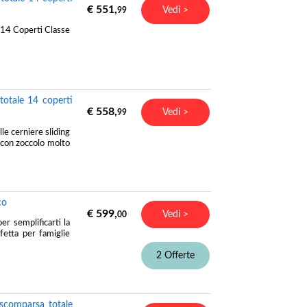
€ 551,
Vedi >
99
14 Coperti Classe
otale 14 coperti
€ 558,
Vedi >
99
le cerniere sliding
 con zoccolo molto
co
€ 599,
Vedi >
00
 semplificarti la
fetta per famiglie
2 Offerte
scomparsa totale