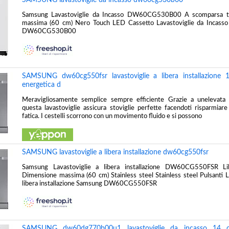
Samsung Lavastoviglie da Incasso DW60CG530B00 A scomparsa t
massima (60 cm) Nero Touch LED Cassetto Lavastoviglie da Incass
DW60CG530B00
SAMSUNG dw60cg550fsr lavastoviglie a libera installazione 1
energetica d
Meravigliosamente semplice sempre efficiente Grazie a unelevata 
questa lavastoviglie assicura stoviglie perfette facendoti risparmia
fatica. I cestelli scorrono con un movimento fluido e si possono
SAMSUNG lavastoviglie a libera installazione dw60cg550fsr
Samsung Lavastoviglie a libera installazione DW60CG550FSR Libe
Dimensione massima (60 cm) Stainless steel Stainless steel Pulsanti 
libera installazione Samsung DW60CG550FSR
SAMSUNG dw60dg770b00u1 lavastoviglie da incasso 14 co