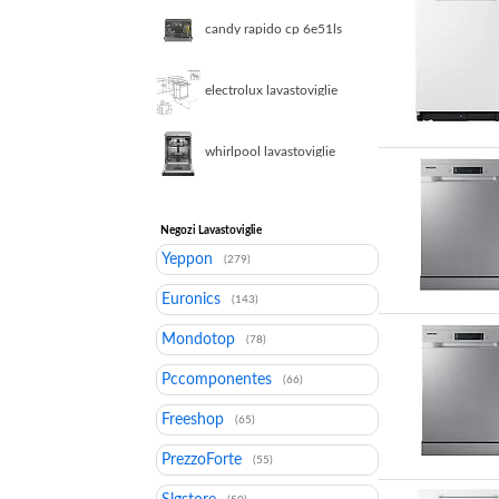
candy rapido cp 6e51ls
libera installazione 6
coperti e
electrolux lavastoviglie
ess68600sx con
satelliteclean
whirlpool lavastoviglie
colore inox grande
capienza
wh7fa14bn7a0x
869991722530
Negozi Lavastoviglie
Yeppon
(279)
Euronics
(143)
Mondotop
(78)
Pccomponentes
(66)
Freeshop
(65)
PrezzoForte
(55)