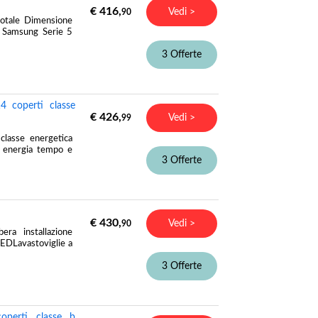
€ 416,
Vedi >
90
otale Dimensione
o Samsung Serie 5
3 Offerte
4 coperti classe
€ 426,
Vedi >
99
classe energetica
re energia tempo e
3 Offerte
€ 430,
Vedi >
90
ra installazione
LEDLavastoviglie a
3 Offerte
perti classe b