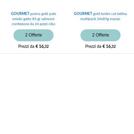
GOURMET
purina gold pate
GOURMET
gold tortini cat lattina
umido gatto 85 gr salmone
multipack 24x85g manzo
confezione da 24 pezzi cibo
umido per gatti
2 Offerte
2 Offerte
Prezzi da
€ 16,
Prezzi da
€ 16,
32
32