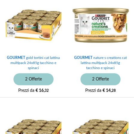
GOURMET
gold tortini cat lattina
GOURMET
nature s creations cat
multipack 24x85g tacchino e
lattina multipack 24x85g
spinaci
tacchino e spinaci
2 Offerte
2 Offerte
Prezzi da
€ 16,
Prezzi da
€ 14,
32
28