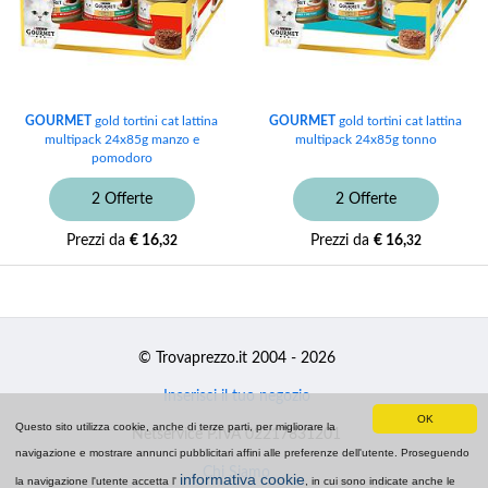
GOURMET
gold tortini cat lattina
GOURMET
gold tortini cat lattina
multipack 24x85g manzo e
multipack 24x85g tonno
pomodoro
2 Offerte
2 Offerte
Prezzi da
€ 16,
Prezzi da
€ 16,
32
32
© Trovaprezzo.it 2004 - 2026
Inserisci il tuo negozio
OK
Questo sito utilizza cookie, anche di terze parti, per migliorare la
Netservice P.IVA 02217831201
navigazione e mostrare annunci pubblicitari affini alle preferenze dell'utente. Proseguendo
Chi Siamo
informativa cookie
la navigazione l'utente accetta l'
, in cui sono indicate anche le