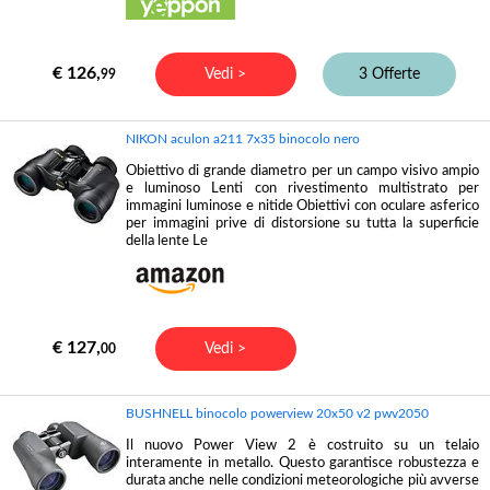
€ 126,
Vedi >
3 Offerte
99
NIKON aculon a211 7x35 binocolo nero
Obiettivo di grande diametro per un campo visivo ampio
e luminoso Lenti con rivestimento multistrato per
immagini luminose e nitide Obiettivi con oculare asferico
per immagini prive di distorsione su tutta la superficie
della lente Le
€ 127,
Vedi >
00
BUSHNELL binocolo powerview 20x50 v2 pwv2050
Il nuovo Power View 2 è costruito su un telaio
interamente in metallo. Questo garantisce robustezza e
durata anche nelle condizioni meteorologiche più avverse