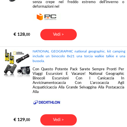
senza crepe nel freddo estremo dell'inverno o
deformazioni nel
€ 128,
Vedi >
00
NATIONAL GEOGRAPHIC national geographic. kit camping
include un binocolo 8x21 una torcia walkie talkie e una
bussola.
Con Questo Potente Pack Sarete Sempre Pronti Per
Viaggi Escursioni E Vacanze! National Geographic
Binocoli Escursioni Con I Canicaccia In
Avvicinamentocaccia Con L'arcocaccia Agli
Acquaticicaccia Alla Grande Selvaggina Alla Postacaccia
Alla
€ 129,
Vedi >
00