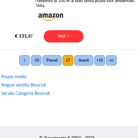
l'obiettivo di 300 m al buio senza alcuna luce ambientale.
?Alta
€ 131,
Vedi >
87
1
-10
Preced
17
Avanti
+10
40
Prezzo medio
Negozi vendita Binocoli
Vai alla Categoria Binocoli