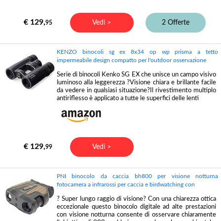
€ 129,
Vedi >
2 Offerte
95
KENZO binocoli sg ex 8x34 op wp prisma a tetto
impermeabile design compatto per l'outdoor osservazione
Serie di binocoli Kenko SG EX che unisce un campo visivo
luminoso alla leggerezza ?Visione chiara e brillante facile
da vedere in qualsiasi situazione?Il rivestimento multiplo
antiriflesso è applicato a tutte le superfici delle lenti
€ 129,
Vedi >
99
PNI binocolo da caccia bh800 per visione notturna
fotocamera a infrarossi per caccia e birdwatching con
? Super lungo raggio di visione? Con una chiarezza ottica
eccezionale questo binocolo digitale ad alte prestazioni
con visione notturna consente di osservare chiaramente