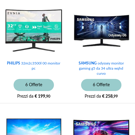
PHILIPS
32m2c3500l 00 monitor
SAMSUNG
odyssey monitor
pc
gaming g5 da 34 ultra wqhd
curvo
6 Offerte
6 Offerte
Prezzi da
€ 199,
Prezzi da
€ 258,
90
99