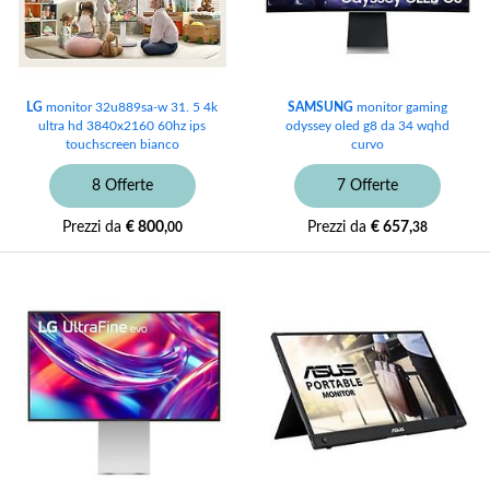
LG
monitor 32u889sa-w 31. 5 4k
SAMSUNG
monitor gaming
ultra hd 3840x2160 60hz ips
odyssey oled g8 da 34 wqhd
touchscreen bianco
curvo
8 Offerte
7 Offerte
Prezzi da
€ 800,
Prezzi da
€ 657,
00
38