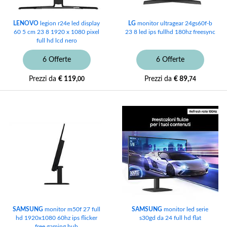
LENOVO
legion r24e led display
LG
monitor ultragear 24gs60f-b
60 5 cm 23 8 1920 x 1080 pixel
23 8 led ips fullhd 180hz freesync
full hd lcd nero
6 Offerte
6 Offerte
Prezzi da
€ 119,
Prezzi da
€ 89,
00
74
SAMSUNG
monitor m50f 27 full
SAMSUNG
monitor led serie
hd 1920x1080 60hz ips flicker
s30gd da 24 full hd flat
free gaming hub