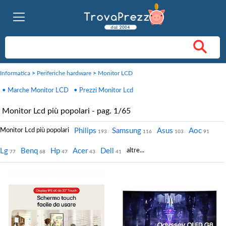
Informatica
>
Periferiche hardware
>
Monitor LCD
• Marche Monitor LCD
• Prezzi Monitor Lcd
Monitor Lcd più popolari - pag. 1/65
Monitor Lcd più popolari
Philips
Samsung
Asus
Aoc
193
116
103
91
Lg
Benq
Hp
Acer
Dell
altre...
77
68
47
43
41