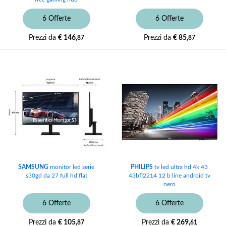
6 Offerte
6 Offerte
Prezzi da
€ 146,
Prezzi da
€ 85,
87
87
SAMSUNG
monitor led serie
PHILIPS
tv led ultra hd 4k 43
s30gd da 27 full hd flat
43bfl2214 12 b line android tv
nero
6 Offerte
6 Offerte
Prezzi da
€ 105,
Prezzi da
€ 269,
87
61