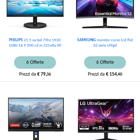
PHILIPS
21 5 va led 75hz 1920
SAMSUNG
monitor curvo lcd fhd
1080 16 9 200 cd m 221v8a 00
32 serie s39gd
6 Offerte
6 Offerte
Prezzi da
€ 79,
Prezzi da
€ 154,
36
40