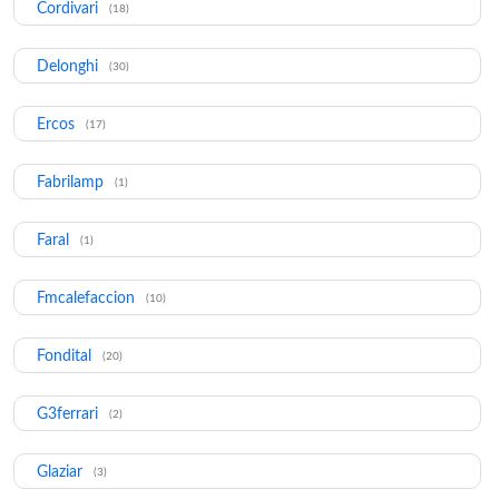
Cordivari
(18)
Delonghi
(30)
Ercos
(17)
Fabrilamp
(1)
Faral
(1)
Fmcalefaccion
(10)
Fondital
(20)
G3ferrari
(2)
Glaziar
(3)